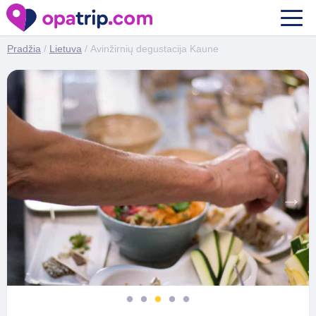
Avinžirnių degustacija Kaune
Pradžia
/
Lietuva
/ Avinžirnių degustacija Kaune