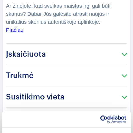
Ar žinojote, kad sveikas maistas irgi gali būti
skanus? Dabar Jūs galėsite atrasti naujus ir
unikalius skonius autentiškoje aplinkoje.
Degustacijos metu kavinės profesionalai pasidalins
Plačiau
su Jumis avinžirnių užkandžių ir humuso gaminimo
procesais, sužinosite kaip patiems namuose
Įskaičiuota
pasigaminti klasikinę užtepėlę. O degustacijos
pabaigoje Jūsų lauks saldi pagunda, po kurios
tikrai pakeisite požiūrį į sveiką maistą. Pažadame,
Trukmė
kad liksite tikrai nustebinti ir sotūs!
Susitikimo vieta
Atšaukimo politika