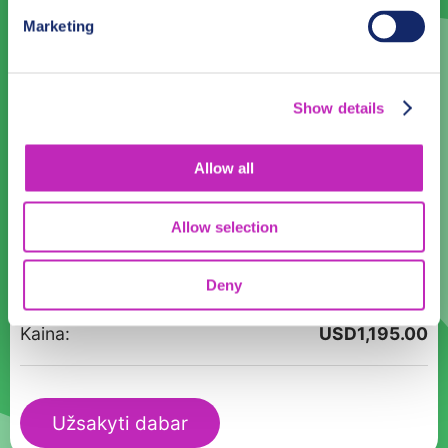
Marketing
Kalba
Lithuanian
Show details
Laikas:
Allow all
10:00
11:00
12:00
13:00
14:00
15:00
16:00
17:00
Allow selection
produkto
Dalyviai:
kiekis:
Deny
Avinžirnių
degustacija
Kaina:
USD
1,195.00
Kaune
Užsakyti dabar