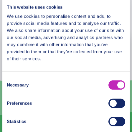
This website uses cookies
We use cookies to personalise content and ads, to
Užsakyti
provide social media features and to analyse our traffic.
We also share information about your use of our site with
our social media, advertising and analytics partners who
may combine it with other information that you’ve
rugpjūčio
2026
provided to them or that they’ve collected from your use
Pr
An
Tr
Kt
Pn
Št
Sk
of their services.
27
28
29
30
31
1
2
Consent
3
4
5
6
7
8
9
Necessary
Selection
10
11
12
13
14
15
16
Preferences
17
18
19
20
21
22
23
24
25
26
27
28
29
30
Statistics
31
1
2
3
4
5
6