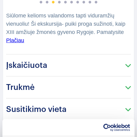
Siūlome kelioms valandoms tapti viduramžių
vienuoliu! Ši ekskursija- puiki proga sužinoti, kaip
XIII amžiuje žmonės gyveno Rygoje. Pamatysite
neseniai atrastus bažnyčios rūsius. Turėsite
Plačiau
galimybę pasipuošti vienuolių kostiumais,
paragauti gėrimų kambaryje, kur kadaise pietavo
Įskaičiuota
pranciškonai. Vyks balzamo degustacija ir
fotosesija. Tai įskaičiuota į kainą. Jei dalyvaus
nepilnamečiai ar dalyviai, negeriantys alkoholio,
Trukmė
prašome informuoti iš anksto.
Susitikimo vieta
Atšaukimo politika