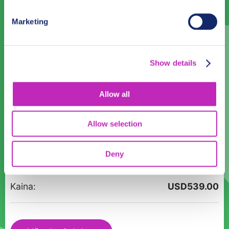
31
1
2
3
4
5
6
Marketing
Kalba
Latvian
Show details
Laikas:
Allow all
17:00
Allow selection
produkto
Dalyviai:
kiekis:
Deny
Ekskursija
„Viduramžių
Kaina:
USD
539.00
Ryga”
su
degustacija