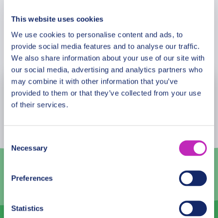
This website uses cookies
We use cookies to personalise content and ads, to
Užsakyti
provide social media features and to analyse our traffic.
We also share information about your use of our site with
our social media, advertising and analytics partners who
may combine it with other information that you’ve
rugpjūčio
2026
provided to them or that they’ve collected from your use
of their services.
Pr
An
Tr
Kt
Pn
Št
Sk
27
28
29
30
31
1
2
Consent
Necessary
Selection
3
4
5
6
7
8
9
10
11
12
13
14
15
16
Preferences
17
18
19
20
21
22
23
Statistics
24
25
26
27
28
29
30