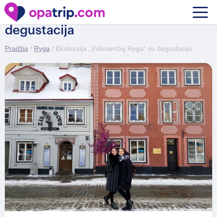
Ekskursija „Viduramžių Ryga” su
degustacija
Pradžia
/
Ryga
/ Ekskursija „Viduramžių Ryga” su degustacija